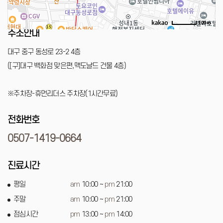
100m
주소안내
로드뷰
길찾기
지도 크게 보기
대구 중구 동성로 23-2 4층
([구]대구 백화점 맞은편,맥도날드 건물 4층)
※주차장-휴먼리더스 주차장(1시간무료)
전화번호
0507-1419-0664
진료시간
평일
am
10:00 ~
pm
21:00
주말
am
10:00 ~
pm
21:00
점심시간
pm
13:00 ~
pm
14:00