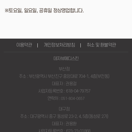
※토요일, 일요일, 공휴일 정상영업합니다.
이용약관
개인정보처리방침
취소 및 환불약관
데자뷰메디스킨
부산점
주소 : 부산광역시 부산진구 중앙대로 704-1, 4층(부전동)
대표자 : 권용걸
사업자등록번호 : 618-04-79757
연락처 :
051-804-0657
대구점
주소 : 대구광역시 중구 동성로 23-2, 4, 5층(동성로 2가)
대표자 : 권용환
사업자등록번호 : 623-23-01868