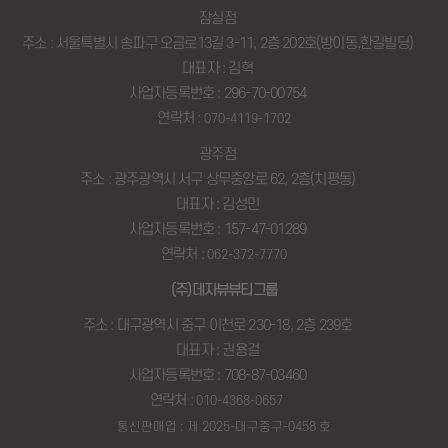
잠실점
주소 : 서울특별시 송파구 오금로13길 3-11, 2층 202호(방이동,한길빌딩)
대표자 : 김혁
사업자등록번호 : 296-70-00754
연락처 :
070-4119-1702
광주점
주소 : 광주광역시 서구 상무중앙로 62, 2층(치평동)
대표자 : 김성민
사업자등록번호 : 157-47-01289
연락처 :
062-372-7770
(주)데자뷰뷰티그룹
주소 : 대구광역시 중구 이천로 230-18, 2층 239호
대표자 : 권용걸
사업자등록번호 : 708-87-03460
연락처 :
010-4368-0657
통신판매업 : 제 2025-대구중구-0458 호