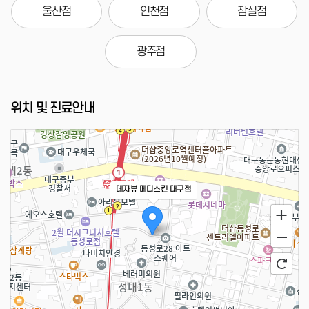
울산점
인천점
잠실점
광주점
위치 및 진료안내
데자뷰 메디스킨 대구점